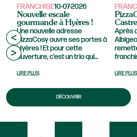
FRANCHISE
10-07-2026
FRANC
Nouvelle escale
PizzaC
gourmande à Hyères !
Castre
Une nouvelle adresse
Après a
PizzaCosy ouvre ses portes à
Albigeo
Hyères ! Et pour cette
remette
ouverture, c'est un trio qui
franchi
prend les commandes :
portes
Gauthier, Florian et Vincent,
restaur
LIRE PLUS
LIRE PLU
trois franchisés du réseau qui
poursui
ont décidé de réunir leurs
Castre
DÉCOUVRIR
expériences pour faire grandir
l'aventure PizzaCosy dans le
Var.